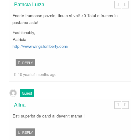
Patricia Luiza
Foarte frumoase pozele, tinuta si voi! <3 Totul e frumos in
postarea asta!
Fashionably,
Patricia
http://www.wingsforliberty.com/
REPLY
10 years 5 months ago
Guest
Alina
Esti superba de cand ai devenit mama !
REPLY