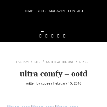
Skip
to
HOME
BLOG
MAGAZIN
CONTACT
content
FASHION
LIFE
OUTFIT OF THE DAY
STYLE
ultra comfy – ootd
written by cudeea
February 15, 2016