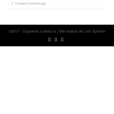
10 years 5 months ago
©2017 - Copywrite
cudeea.ro | Site realizat de
Liviu Spiridon