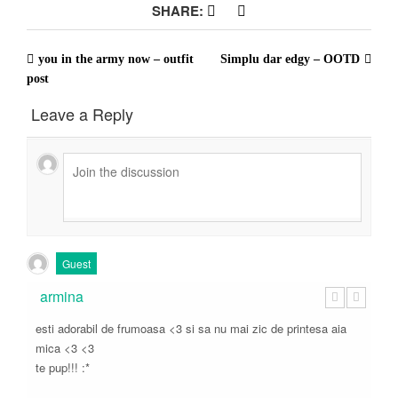
SHARE:
you in the army now – outfit
Simplu dar edgy – OOTD
Post
post
navigation
Leave a Reply
Guest
armina
esti adorabil de frumoasa <3 si sa nu mai zic de printesa aia
mica <3 <3
te pup!!! :*