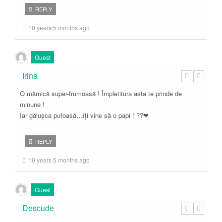
REPLY
10 years 5 months ago
Guest
Irina
O mămică super-frumoasă ! Împletitura asta te prinde de
minune !
Iar găluşca pufoasă…îți vine să o papi ! ??❤
REPLY
10 years 5 months ago
Guest
Descude