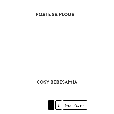
POATE SA PLOUA…
COSY BEBESAMIA
1
2
Next Page »